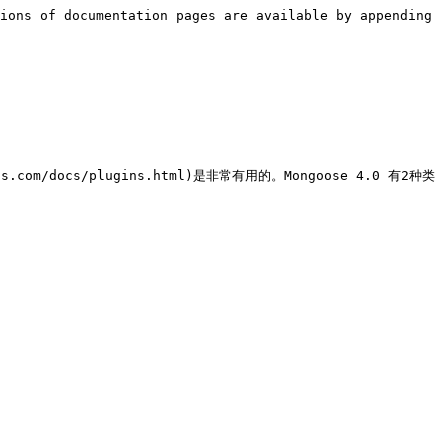
ions of documentation pages are available by appending 
docs/plugins.html)是非常有用的。Mongoose 4.0 有2种类