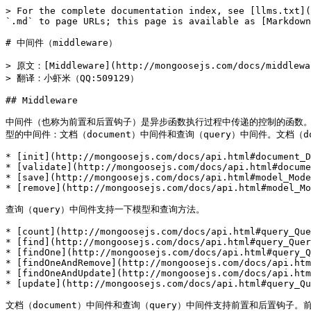
> For the complete documentation index, see [llms.txt](
`.md` to page URLs; this page is available as [Markdown
# 中间件（middleware）

> 原文：[Middleware](http://mongoosejs.com/docs/middlewar
> 翻译：小虾米（QQ:509129）

## Middleware

中间件（也称为前置和后置钩子）是异步函数执行过程中传递的控制的函数。中间件是在sc
型的中间件：文档（document）中间件和查询（query）中间件。文档（d
* [init](http://mongoosejs.com/docs/api.html#document_D
* [validate](http://mongoosejs.com/docs/api.html#docume
* [save](http://mongoosejs.com/docs/api.html#model_Mode
* [remove](http://mongoosejs.com/docs/api.html#model_Mo
查询（query）中间件支持一下模型和查询方法。

* [count](http://mongoosejs.com/docs/api.html#query_Que
* [find](http://mongoosejs.com/docs/api.html#query_Quer
* [findOne](http://mongoosejs.com/docs/api.html#query_Q
* [findOneAndRemove](http://mongoosejs.com/docs/api.htm
* [findOneAndUpdate](http://mongoosejs.com/docs/api.htm
* [update](http://mongoosejs.com/docs/api.html#query_Qu
文档（document）中间件和查询（query）中间件支持前置和后置钩子