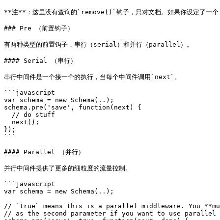
**注**：这里没有查询的`remove()`钩子，只对文档。如果你设定了一个 're
### Pre （前置钩子）

有两种类型的前置钩子，串行（serial）和并行（parallel）。

#### Serial （串行）

串行中间件是一个接一个的执行，当每个中间件调用`next`。

```javascript

var schema = new Schema(..);

schema.pre('save', function(next) {

  // do stuff

  next();

});

```

#### Parallel （并行）

并行中间件提供了更多的细粒度的流量控制。

```javascript

var schema = new Schema(..);

// `true` means this is a parallel middleware. You **mu
// as the second parameter if you want to use parallel 