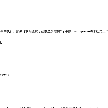
执行。如果你的后置钩子函数至少需要2个参数，mongoose将承担第二个参
k

ext()`
