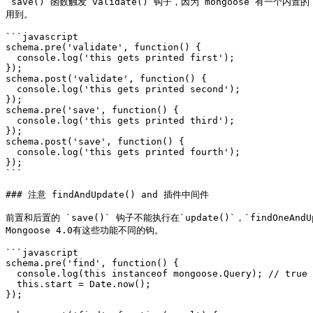
`save()`函数触发`validate()`钩子，因为 mongoose 有一个内置的`p
用到。

```javascript

schema.pre('validate', function() {

  console.log('this gets printed first');

});

schema.post('validate', function() {

  console.log('this gets printed second');

});

schema.pre('save', function() {

  console.log('this gets printed third');

});

schema.post('save', function() {

  console.log('this gets printed fourth');

});

```

### 注意 findAndUpdate() and 插件中间件

前置和后置的 `save()` 钩子不能执行在`update()`，`findOneAndU
Mongoose 4.0有这些功能不同的钩。

```javascript

schema.pre('find', function() {

  console.log(this instanceof mongoose.Query); // true

  this.start = Date.now();

});
