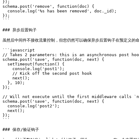
});

schema.post('remove', function(doc) {

  console.log('%s has been removed', doc._id);

});

```

### 异步后置钩子

虽然后中间件不接收流量控制，但您仍然可以确保异步后置钩子在预定义的命令中
```javascript

// Takes 2 parameters: this is an asynchronous post hoo
schema.post('save', function(doc, next) {

  setTimeout(function() {

    console.log('post1');

    // Kick off the second post hook

    next();

  }, 10);

});

// Will not execute until the first middleware calls `n
schema.post('save', function(doc, next) {

  console.log('post2');

  next();

});

```

### 保存/验证钩子
