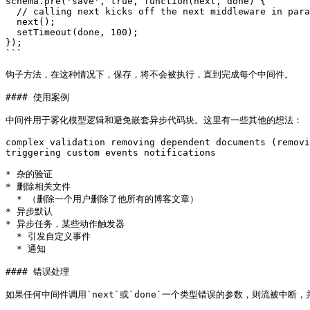
schema.pre('save', true, function(next, done) {

  // calling next kicks off the next middleware in parallel

  next();

  setTimeout(done, 100);

});

```

钩子方法，在这种情况下，保存，将不会被执行，直到完成每个中间件。

#### 使用案例

中间件用于雾化模型逻辑和避免嵌套异步代码块。这里有一些其他的想法：

complex validation removing dependent documents (removi
triggering custom events notifications

* 杂的验证

* 删除相关文件

  * （删除一个用户删除了他所有的博客文章）

* 异步默认

* 异步任务，某些动作触发器

  * 引发自定义事件

  * 通知

#### 错误处理

如果任何中间件调用`next`或`done`一个类型错误的参数，则流被中断，