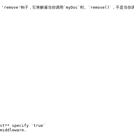
move'钩子，它将解雇当你调用`myDoc`时。`remove()`，不是当你调用 `
st** specify `true`

middleware.
