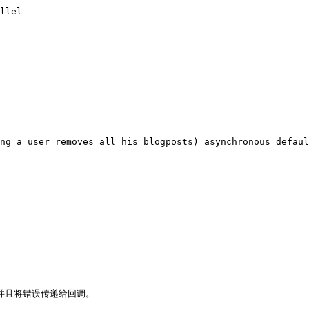
ng a user removes all his blogposts) asynchronous defaul
并且将错误传递给回调。
