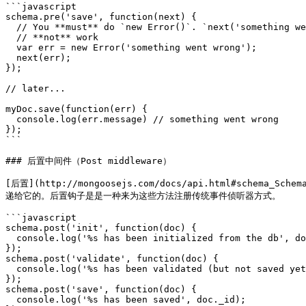
```javascript

schema.pre('save', function(next) {

  // You **must** do `new Error()`. `next('something went wrong')` will

  // **not** work

  var err = new Error('something went wrong');

  next(err);

});

// later...

myDoc.save(function(err) {

  console.log(err.message) // something went wrong

});

```

### 后置中间件（Post middleware）

[后置](http://mongoosejs.com/docs/api.html#sc
递给它的。后置钩子是是一种来为这些方法注册传统事件侦听器方式。

```javascript

schema.post('init', function(doc) {

  console.log('%s has been initialized from the db', doc._id);

});

schema.post('validate', function(doc) {

  console.log('%s has been validated (but not saved yet)', doc._id);

});

schema.post('save', function(doc) {

  console.log('%s has been saved', doc._id);
