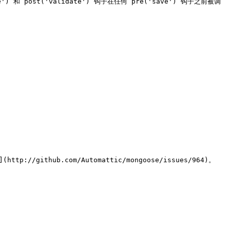
e')`和`post('validate')`钩子在任何`pre('save')`钩子之前被调
//github.com/Automattic/mongoose/issues/964)。