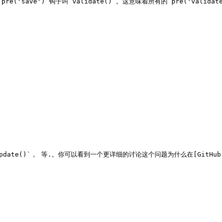
re('save')`钩子叫`validate()`。这意味着所有的`pre('validat
pdate()`， 等.。你可以看到一个更详细的讨论这个问题为什么在[GitHub](http: