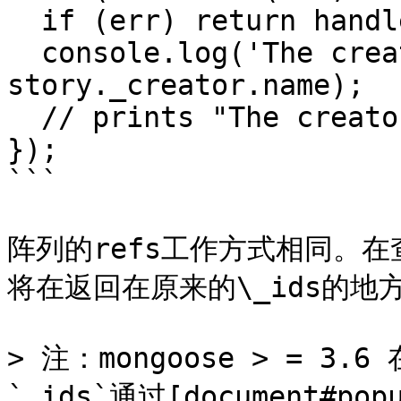
  if (err) return handleError(err);

  console.log('The creator is %s', 
story._creator.name);

  // prints "The creator is Aaron"

});

```

阵列的refs工作方式相同。在
将在返回在原来的\_ids的地方
> 注：mongoose > = 3.
`_ids`通过[document#popu