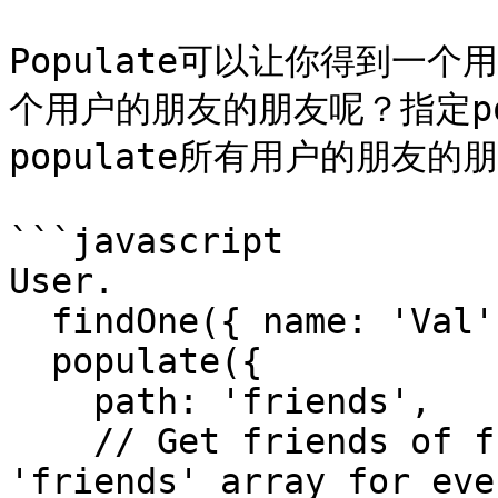
Populate可以让你得到一
个用户的朋友的朋友呢？指定popu
populate所有用户的朋友的
```javascript

User.

  findOne({ name: 'Val' }).

  populate({

    path: 'friends',

    // Get friends of friends - populate the 
'friends' array for eve