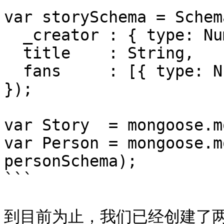
var storySchema = Schema
  _creator : { type: Number, ref: 'Person' },

  title    : String,

  fans     : [{ type: Number, ref: 'Person' }]

});

var Story  = mongoose.m
var Person = mongoose.m
personSchema);

```

到目前为止，我们已经创建了两