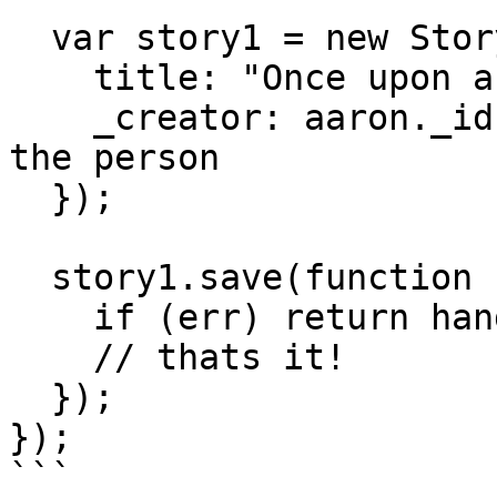
  var story1 = new Story({

    title: "Once upon a timex.",

    _creator: aaron._id    // assign the _id from 
the person

  });

  story1.save(function (err) {

    if (err) return handleError(err);

    // thats it!

  });

});

```
