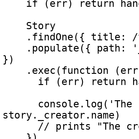
    if (err) return handleError(err);

    Story

    .findOne({ title: /timex/i })

    .populate({ path: '_creator', select: 'name' 
})

    .exec(function (err, story) {

      if (err) return handleError(err);

      console.log('The creator is %s', 
story._creator.name)

      // prints "The creator is Guillermo"

    })
