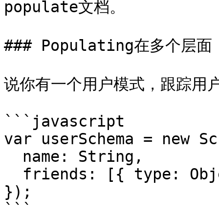
populate文档。

### Populating在多个层面

说你有一个用户模式，跟踪用户
```javascript

var userSchema = new Sc
  name: String,

  friends: [{ type: ObjectId, ref: 'User' }]

});

```
