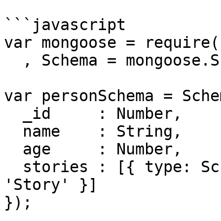
```javascript

var mongoose = require(
  , Schema = mongoose.Schema

var personSchema = Schem
  _id     : Number,

  name    : String,

  age     : Number,

  stories : [{ type: Schema.Types.ObjectId, ref: 
'Story' }]

});
