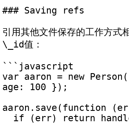
### Saving refs

引用其他文件保存的工作方式
\_id值：

```javascript

var aaron = new Person(
age: 100 });

aaron.save(function (err
  if (err) return handleError(err);
