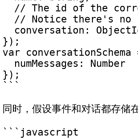
  // The id of the corresponding conversation

  // Notice there's no ref here!

  conversation: ObjectId

});

var conversationSchema 
  numMessages: Number

});

```

同时，假设事件和对话都存储在单
```javascript
