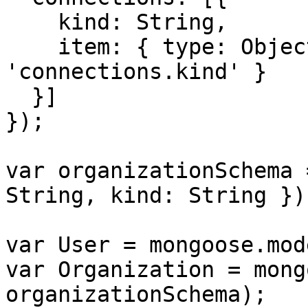
    kind: String,

    item: { type: ObjectId, refPath: 
'connections.kind' }

  }]

});

var organizationSchema 
String, kind: String });
var User = mongoose.mod
var Organization = mong
organizationSchema);
