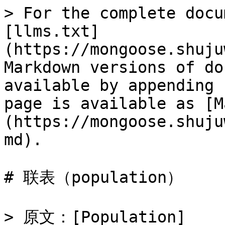
> For the complete docu
[llms.txt]
(https://mongoose.shuju
Markdown versions of do
available by appending 
page is available as [M
(https://mongoose.shuju
md).

# 联表（population）

> 原文：[Population]