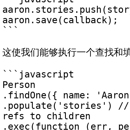
aaron.stories.push(story
aaron.save(callback);

```

这使我们能够执行一个查找和填
```javascript

Person

.findOne({ name: 'Aaron'
.populate('stories') //
refs to children

.exec(function (err, pe