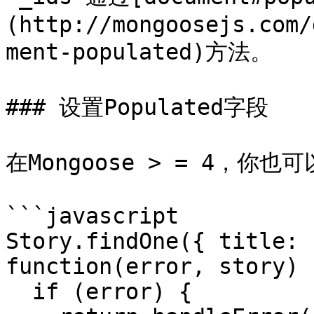
(http://mongoosejs.com/
ment-populated)方法。

### 设置Populated字段

在Mongoose > = 4，你也
```javascript

Story.findOne({ title: 
function(error, story) {
  if (error) {
