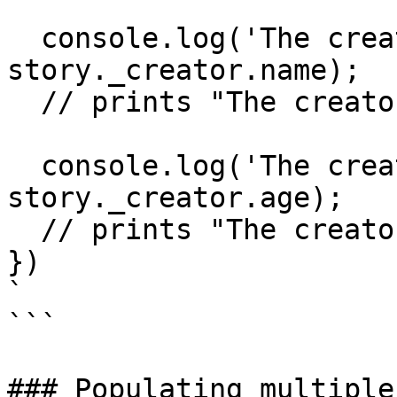
  console.log('The creator is %s', 
story._creator.name);

  // prints "The creator is Aaron"

  console.log('The creators age is %s', 
story._creator.age);

  // prints "The creators age is null'

})

`

```

### Populating multiple