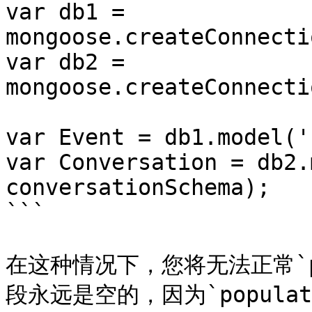
var db1 = 
mongoose.createConnecti
var db2 = 
mongoose.createConnecti
var Event = db1.model('
var Conversation = db2.
conversationSchema);

```

在这种情况下，您将无法正常`popu
段永远是空的，因为`popul