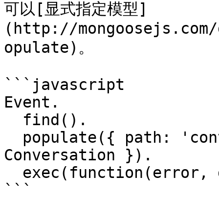
可以[显式指定模型]
(http://mongoosejs.com/
opulate)。

```javascript

Event.

  find().

  populate({ path: 'conversation', model: 
Conversation }).

  exec(function(error, docs) { /* ... */ });

```
