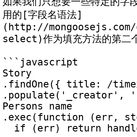
如果我们只想要一些特定的字
用的[字段名语法]
(http://mongoosejs.com/
select)作为填充方法的第二
```javascript

Story

.findOne({ title: /time
.populate('_creator', '
Persons name

.exec(function (err, st
  if (err) return handleError(err);
