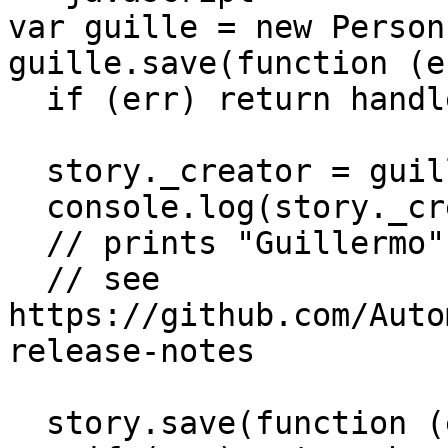
var guille = new Person
guille.save(function (e
  if (err) return handleError(err);

  story._creator = guille;

  console.log(story._creator.name);

  // prints "Guillermo" in mongoose >= 3.6

  // see 
https://github.com/Auto
release-notes

  story.save(function (err) {
