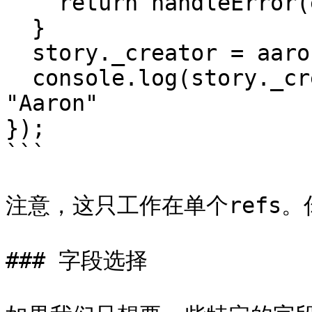
    return handleError(error);

  }

  story._creator = aaron;

  console.log(story._creator.name); // prints 
"Aaron"

});

```

注意，这只工作在单个refs。
### 字段选择
