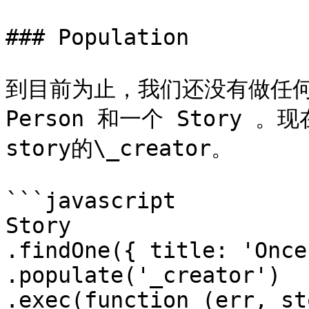
### Population

到目前为止，我们还没有做任何
Person 和一个 Story
story的\_creator。

```javascript

Story

.findOne({ title: 'Once
.populate('_creator')

.exec(function (err, st