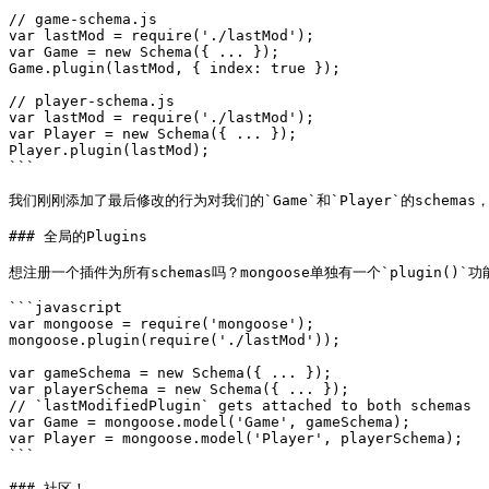
// game-schema.js

var lastMod = require('./lastMod');

var Game = new Schema({ ... });

Game.plugin(lastMod, { index: true });

// player-schema.js

var lastMod = require('./lastMod');

var Player = new Schema({ ... });

Player.plugin(lastMod);

```

我们刚刚添加了最后修改的行为对我们的`Game`和`Player`的schemas
### 全局的Plugins

想注册一个插件为所有schemas吗？mongoose单独有一个`plugin()`
```javascript

var mongoose = require('mongoose');

mongoose.plugin(require('./lastMod'));

var gameSchema = new Schema({ ... });

var playerSchema = new Schema({ ... });

// `lastModifiedPlugin` gets attached to both schemas

var Game = mongoose.model('Game', gameSchema);

var Player = mongoose.model('Player', playerSchema);

```

### 社区！
