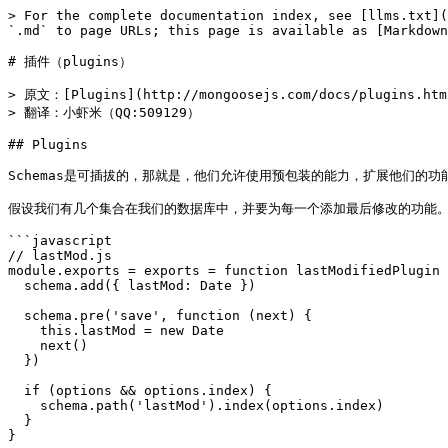
> For the complete documentation index, see [llms.txt](
`.md` to page URLs; this page is available as [Markdown
# 插件（plugins）

> 原文：[Plugins](http://mongoosejs.com/docs/plugins.html
> 翻译：小虾米（QQ:509129）

## Plugins

Schemas是可插拔的，那就是，他们允许使用预包装的能力，扩展他们的功
假设我们有几个集合在我们的数据库中，并要为每一个添加最后修改的功能。有
```javascript

// lastMod.js

module.exports = exports = function lastModifiedPlugin 
  schema.add({ lastMod: Date })

  schema.pre('save', function (next) {

    this.lastMod = new Date

    next()

  })

  if (options && options.index) {

    schema.path('lastMod').index(options.index)

  }

}
